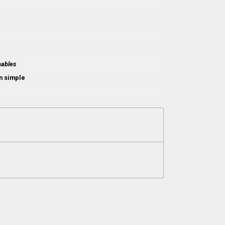
nables
ón simple