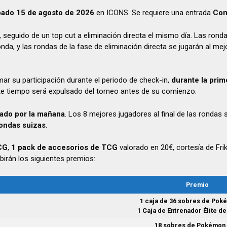
bado 15 de agosto de 2026
en ICONS. Se requiere una entrada
Com
 seguido de un top cut a eliminación directa el mismo día. Las ronda
nda, y las rondas de la fase de eliminación directa se jugarán al me
mar su participación durante el periodo de check-in,
durante la prim
e tiempo será expulsado del torneo antes de su comienzo.
bado por la mañana
. Los 8 mejores jugadores al final de las rondas 
rondas suizas
.
CG
,
1 pack de accesorios de TCG
valorado en 20€, cortesía de Fri
birán los siguientes premios:
Premio
1 caja de 36 sobres de Po
1 Caja de Entrenador Élite 
18 sobres de Pokémon