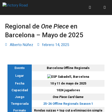
Regional de
One Piece
en
Barcelona – Mayo de 2025
Alberto Núñez
febrero 14, 2025
Evento
Barcelona Offline Regionals
Lugar
Sabadell, Barcelona
Fecha
10 y 11 de mayo de 2025
Capacidad
1024 jugadores
Juego
One Piece Card Game
Temporada
25-26 Offline Regionals Season 1
Formato
Rondas suizas + top cut a eliminación simple