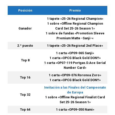
Posición
Premio
1 tapete «25-26 Regional Champion»
1 sobre
«Offline Regional Champion
Ganador
Card Set 25-26 Season 1»
1 sobre de fundas «Promotion Sleeve
Premium Matte -Sanji-«
2.º puesto
1 tapete «25-26 Regional 2nd Place»
1 carta «OP09-065 Sanji»
1 carta «OPCG Black Gold DON!!»
Top 8
1 carta «OP07-119 Portgas.D.Ace Serial
Number Card»
1 carta «OP09-076 Roronoa Zoro»
Top 16
1 carta «OPCG Black Gold DON!!»
Invitación a las Finales del Campeonato
de Europa
Top 32
1 sobre «Offline Regional Finalist Card
Set 25-26 Season 1»
Top 64
1 carta «OP09-050 Nami»