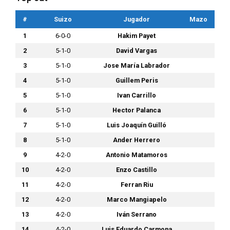
#
Suizo
Jugador
Mazo
1
6-0-0
Hakim Payet
2
5-1-0
David Vargas
3
5-1-0
Jose María Labrador
4
5-1-0
Guillem Peris
5
5-1-0
Ivan Carrillo
6
5-1-0
Hector Palanca
7
5-1-0
Luis Joaquín Guilló
8
5-1-0
Ander Herrero
9
4-2-0
Antonio Matamoros
10
4-2-0
Enzo Castillo
11
4-2-0
Ferran Riu
12
4-2-0
Marco Mangiapelo
13
4-2-0
Iván Serrano
14
4-2-0
Luis Eduardo Carmona