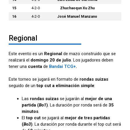
15
4-2-0
Zhuchaoqun Xu Zhu
16
4-2-0
José Manuel Manzano
Regional
Este evento es un
Regional
de mazo construido que se
realizará el
domingo 20 de julio
. Los jugadores deben
tener una
cuenta
de
Bandai TCG+
.
Este torneo se jugará en formato de
rondas suizas
seguido de un
top cut a eliminación simple
:
Las
rondas suizas
se jugarán al
mejor de una
partida (
Bo1
)
. La duración por ronda será de
35
minutos
.
El
top cut
se jugará al
mejor de tres partidas
(
Bo3
)
. La duración por ronda durante el top cut será